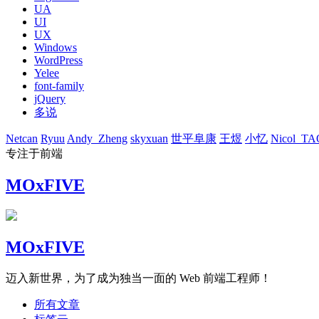
UA
UI
UX
Windows
WordPress
Yelee
font-family
jQuery
多说
Netcan
Ryuu
Andy_Zheng
skyxuan
世平阜康
王煜
小忆
Nicol_TA
专注于前端
MOxFIVE
MOxFIVE
迈入新世界，为了成为独当一面的 Web 前端工程师！
所有文章