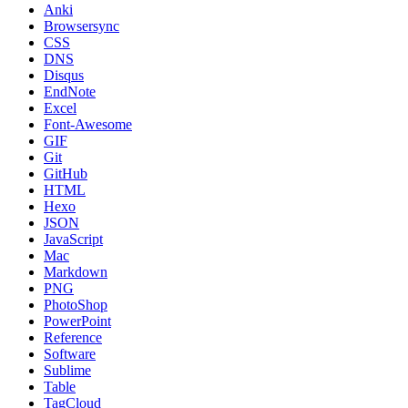
Anki
Browsersync
CSS
DNS
Disqus
EndNote
Excel
Font-Awesome
GIF
Git
GitHub
HTML
Hexo
JSON
JavaScript
Mac
Markdown
PNG
PhotoShop
PowerPoint
Reference
Software
Sublime
Table
TagCloud