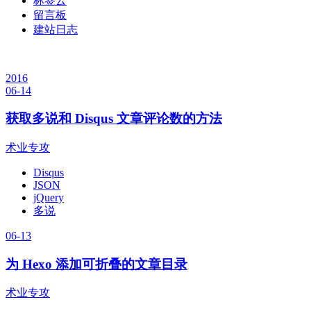
标签云
留言板
建站日志
2016
06-14
获取多说和 Disqus 文章评论数的方法
术业专攻
Disqus
JSON
jQuery
多说
06-13
为 Hexo 添加可折叠的文章目录
术业专攻